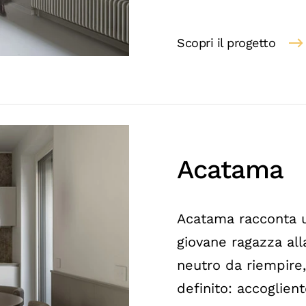
Scopri il progetto
Acatama
Acatama racconta u
giovane ragazza al
neutro da riempire,
definito: accoglien